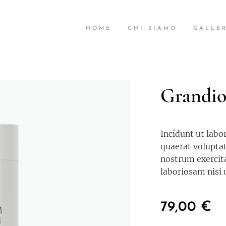
HOME
CHI SIAMO
GALLER
Grandio
Incidunt ut lab
quaerat volupta
nostrum exercit
laboriosam nisi 
79,00
€